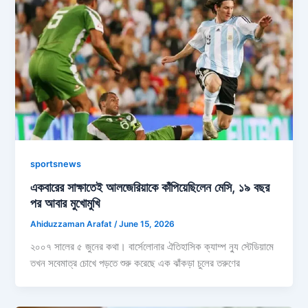
sportsnews
একবারের সাক্ষাতেই আলজেরিয়াকে কাঁপিয়েছিলেন মেসি, ১৯ বছর
পর আবার মুখোমুখি
Ahiduzzaman Arafat
/
June 15, 2026
২০০৭ সালের ৫ জুনের কথা। বার্সেলোনার ঐতিহাসিক ক্যাম্প ন্যু স্টেডিয়ামে
তখন সবেমাত্র চোখে পড়তে শুরু করেছে এক ঝাঁকড়া চুলের তরুণের