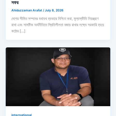
সফর
Ahiduzzaman Arafat
/
July 8, 2026
দেশের সীমিত সম্পদের যথাযথ ব্যবহার নিশ্চিত করা, মূল্যস্ফীতি নিয়ন্ত্রণে
রাখা এবং সামষ্টিক অর্থনীতিতে স্থিতিশীলতা বজায় রাখার লক্ষ্যে সরকারি ব্যয়ে
কঠোর […]
international