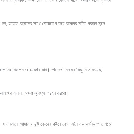
তাই সবার তথ্য একই রকম হয়। তাই এই বৈধতার সাথে আমরা এটাকে ব্যবহার
ছুক হন, তাহলে আমাদের সাথে যোগাযোগ করে আপনার সঠিক প্রমান তুলে
ম্পানির বিঞ্জাপন ও ব্যবহার করি। তাদেরও নিজস্ব কিছু নিতি রয়েছে,
 আমাদের যানান, আমরা ব্যবস্থা গ্রহণ করবো।
। যদি কখনো আমাদের দৃষ্টি কোনের বাইরে কোন অনৈতিক কার্যকলাপ দেখতে