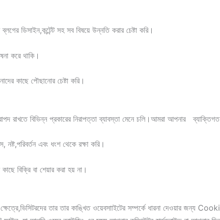
গের ডিসাইন,কন্টেন্ট সহ সব বিষয়ে উন্নতি করার চেষ্টা করি।
েষনা করে থাকি।
াদের কাছে পৌছানোর চেষ্টা করি।
পদ রাখতে বিভিন্ন প্রকারের নিরাপত্তা ব্যাবস্তা মেনে চলি।আমরা আপনার ব্যাক্তিগত ত
, নষ্ট,পরিবর্তন এবং ধংশ থেকে রক্ষা করি।
 কাছে বিক্রি বা শেয়ার করা হয় না।
্রে,ভিসিটরদের তার তার কাঙ্খিত ওয়েবসাাইটের সম্পর্কে ধারনা দেওয়ার জন্য Cook