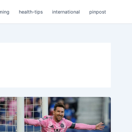
ming
health-tips
international
pinpost