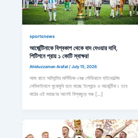
sportsnews
আর্জেন্টিনাকে বিশ্বকাপ থেকে বাদ দেওয়ার দাবি,
পিটিশনে প্রায় ১ কোটি স্বাক্ষর!
Ahiduzzaman Arafat
/
July 15, 2026
আজ রাতে আটলান্টার মার্সিডিজ-বেঞ্জ স্টেডিয়ামে হাইভোল্টেজ
সেমিফাইনালে মুখোমুখি হতে যাচ্ছে ইংল্যান্ড ও আর্জেন্টিনা। তবে
মাঠের এই মহারণের আগেই বিশ্বজুড়ে শুরু […]