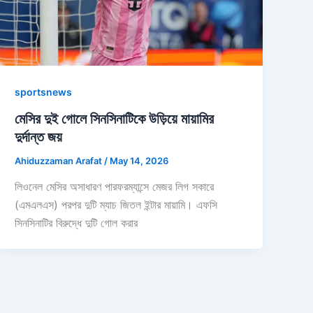
sportsnews
মেসির দুই গোলে সিনসিনাটিকে উড়িয়ে মায়ামির
দুর্দান্ত জয়
Ahiduzzaman Arafat
/
May 14, 2026
লিওনেল মেসির অসাধারণ পারফরম্যান্সে মেজর লিগ সকারে
(এমএলএস) পরপর দুটি ম্যাচ জিতল ইন্টার মায়ামি। এফসি
সিনসিনাটির বিরুদ্ধে দুটি গোল করার