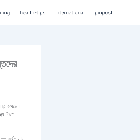
ming
health-tips
international
pinpost
ন্তদের
ান্ত হয়েছে।
থ্য বিভাগ
ম — অর্থাৎ তারা