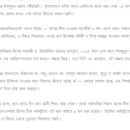
ার উপযুক্ত বয়সে পৌঁছায়নি। হাসপাতালে ভর্তির মাত্র একদিনের মধ্যে মারা গেছে ২৫ ভ
কায় রেফার করেও শেষ পর্যন্ত বাঁচানো সম্ভব হয়নি।
স্বাভাবিকভাবেই প্রশ্ন উঠছে — হামের টিকা দেওয়ার বয়সসীমা ৯ মাস থেকে আরও কমান
 জানিয়েছে, এ বিষয়ে সিদ্ধান্ত নেওয়া হবে বিশেষজ্ঞ কমিটি ও বিশ্ব স্বাস্থ্য সংস্থার পরাম
বাস্থ্যবিষয়ক বিশেষ সহকারী ড. জিয়াউদ্দিন হায়দার বলেছেন, ২০২৪ সালে এসে হামে শিশুমৃত্যু
জন্য এবং ব্যক্তিগতভাবে তার জন্যও লজ্জার বিষয়। তবে তিনি এও বলেছেন, এই লজ্জার দায
রের হাসপাতাল পরিচালক ডা. আবু হোসেন মো. মঈনুল আহসান জানান, মৃত্যু না কমাটা তাদের
়ে চিকিৎসা দেওয়ার পরও শিশুদের বাঁচানো যাচ্ছে না — কোথায় সমস্যা হচ্ছে এবং শিশু
 তা নিয়ে তারা কাজ করছেন।
় হলো, হামে মাত্র তিন মাস বয়সী শিশুও মারা গেছে। অথচ স্বাভাবিক নিয়মে হামের টিকা
ে চলমান বিশেষ টিকা কর্মসূচিতে এই বয়স কমিয়ে ৬ মাস করা হয়েছে। নিয়মিত কর্মসূচি
সে বিষয়ে এখনো চূড়ান্ত সিদ্ধান্ত হয়নি।