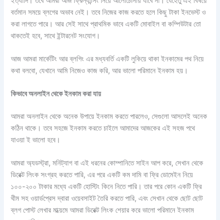
ইত্যাদি। তবে আমরা আজ ফ্রিল্যান্সিং নিয়ে আলোচোনায় যাবে না। যেহেতু এই বিষয়ে
বর্তমান সময়ে ব্লগের অভাব নেই। তবে নিজের কাজ করতে হলে কিছু টাকা ইনভেস্ট ও
করা লাগতে পারে। আর সেই সাথে প্রাথমিক ভাবে একটি মোবাইল বা কম্পিউটার তো
থাকতেই হবে, সাথে ইন্টারনেট সংযোগ।
আজ আমরা মার্কেটিং আর ব্লগিং এর মধ্যবর্তি একটি লুকিয়ে থাকা ইনকামের পথ নিয়ে
কথা বলবো, যেখানে আমি নিজেও কাজ করি, আর ভালো পরিমানে ইনকাম হয়।
কিভাবে অনলাইন থেকে ইনকাম করা যায়
আমরা অনলাইন থেকে অনেক উপায়ে ইনকাম করতে পারলেও, সেগুলো আসলেই অনেক
কঠিন থাকে। তবে সহজে ইনকাম করতে চাইলে আমাদের আজকের এই সহজ পথে
যাওয়া ই ভালো হবে।
আমরা অ্যডস্ট্রা, মনিট্যাগ বা এই ধরনের কোম্পানিতে সাইন আপ করে, সেখান থেকে
ডিরেক্ট লিংক সংগ্রহ করতে পারি, এর পরে একটি কম দামি বা ফ্রি ডোমেইন নিয়ে
১০০-২০০ টাকার মধ্যে একটি হোস্টিং কিনে নিতে পারি। তার পরে কোন একটি ফ্রি
থীম সহ ওয়ার্ডপ্রেস দ্বারা ওয়েবসাইট তৈরি করতে পারি, এবং সেখান থেকে ছোট ছোট
ব্লগ পোস্ট লেখার মাধ্য়মে আমরা ডিরেক্ট লিংক শেয়ার করে ভালো পরিমানে ইনকাম