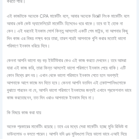
করতে পারি।
এই কাজটাকে অনেকে CPA মার্কেটিং বলে, আবার অনেকে ডিরেক্ট লিংক মার্কেটিং বলে
আবার কেউ কেউ অ্যাফেলিয়েট মার্কেটিং হিসেবেও ধরে থাকে। তবে যা ই হোক না
কেন। এই ধরনেই ইনকাম সোর্স কিন্তু আসলেই একটি গেম মাইন্ড, যা আপনার কিছু
দিন কাজ এর বিষয় লক্ষ্য করে তারা, তারপ পরেই আপনাকে খুশি করার মতোই ভালো
পরিমাণে ইনকাম ধরিয়ে দিবে।
কেননা আপনি ভালো বড় বড় ইউটিউবার কেও এই কাজ করতে দেখবেন। তবে আমরা
যারা এই কাজ করি, তারা কিন্ত আসলেই ভালো পরিমাণে ইনকাম পেয়ে থাকি। এটি
কোন মিথ্যে গল্প নয়। এখান থেকে ভালো পরিমানে ইনকাম পেতে হলে অবশ্যই
আপনাকে আগে কাজে মন দিতে হবে। কেননা আপনি যতদিন এই কোোম্পানিগুলোকে
বুঝাতে পারবেন না যে, আপনি ভালো পরিমাণে ইনকামের জন্যই এখানে প্রফেশনাল ভাবে
কাজ করতেছেনন, তত দিন ওরাও আপনাকে ইনকাম দিবে না।
কি বিষয়ে কাজ করা যায়
অনেক প্রকারের মার্কেটিং রয়েছে। তবে এর মধ্যে সেরা মার্কেটিং হচ্ছে মুভি রিভিউ বা
ডাউনলোড ও বলতে পারেন। আপনি যদি ওল্ড মুভিগুলো নিয়ে ভালো ভাবে এআই দিয়ে