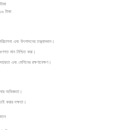
টাকা
১৬ টাকা
িন পরিচালনা এবং উৎপাদনের তত্ত্বাবধান।
গুণগত মান নিশ্চিত করা।
হায়তা এবং মেশিনের রক্ষণাবেক্ষণ।
লনার অভিজ্ঞতা।
চাই করার দক্ষতা।
বেতন