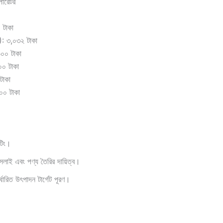
পারেটর
 টাকা
): ৩,০৩২ টাকা
৬০০ টাকা
০০ টাকা
টাকা
০০ টাকা
টিং।
সেলাই এবং পণ্য তৈরির দায়িত্ব।
র্ধারিত উৎপাদন টার্গেট পূরণ।