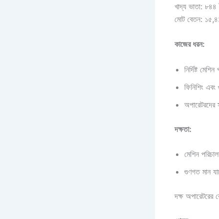
খাদ্য ভাতা: ৮৪৪ 
মোট বেতন: ১৫,৪
কাজের ধরন:
নির্দিষ্ট মেশ
ফিনিশিং এবং 
অপারেটরদের স
দক্ষতা:
মেশিন পরিচা
গুণগত মান যা
দক্ষ অপারেটরের 