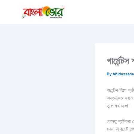
Skip
to
content
গার্মেন্
By
Ahiduzzama
গার্মেন্টস শিল্প
অন্তর্ভুক্ত করতে
তুলে ধরা হলো।
যেহেতু শ্রমিকরা 
সকল আপডেট তথ্য