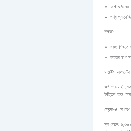
অপারেটরদের 
পণ্য প্যাকেজ
দক্ষতা
:
দ্রুত শিখতে 
কাজের চাপ সা
গার্মেন্টস অপারে
এই গ্রেডেই মুলত
উত্তির্ন হতে পার
গ্রেড-৫:
সাধারণ 
মূল বেতন: ৬,৩৬২