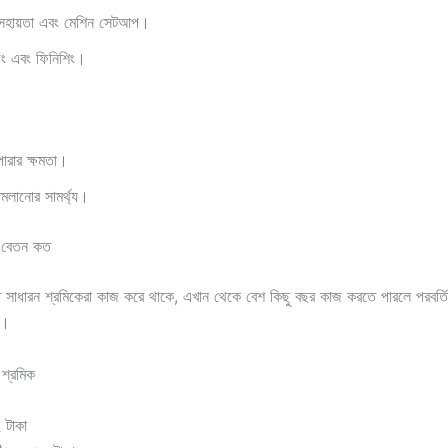
সহায়তা এবং মেশিন সেটআপ।
িং এবং ফিনিশিং।
পারার ক্ষমতা।
মলানোর সামর্থ্য।
টর বেতন কত
 সাধারন শ্রমিকেরা কাজ করে থাকে, এখান থেকে বেশ কিছু বছর কাজ করতে পারলে পরবর্ত
ে।
শ্রমিক
 টাকা