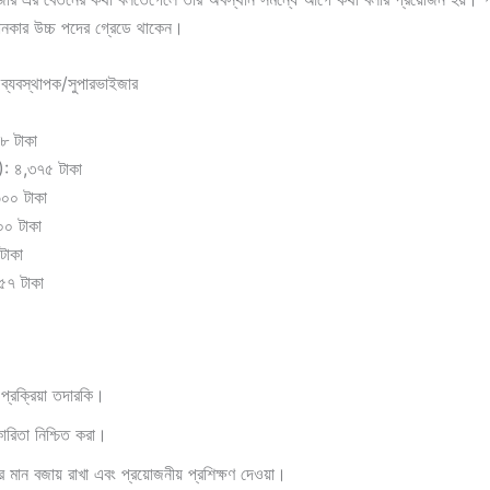
ানকার উচ্চ পদের গ্রেডে থাকেন।
 ব্যবস্থাপক/সুপারভাইজার
৮ টাকা
): ৪,৩৭৫ টাকা
৬০০ টাকা
০০ টাকা
টাকা
৫৭ টাকা
প্রক্রিয়া তদারকি।
কারিতা নিশ্চিত করা।
র মান বজায় রাখা এবং প্রয়োজনীয় প্রশিক্ষণ দেওয়া।