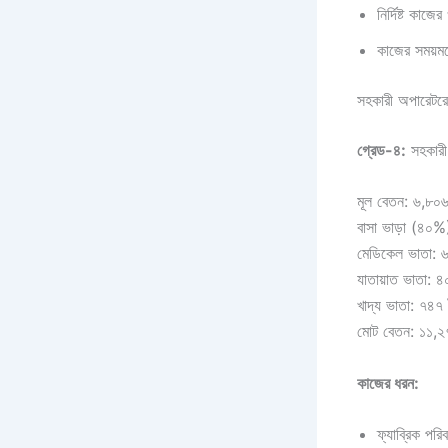
নির্দিষ্ট কাজ
কাজের সময়ম
সহকারী অপারেটর
গ্রেড-৪:
সহকারী
মূল বেতন: ৬,৮০৬
বাসা ভাড়া (৪০%
মেডিকেল ভাতা: 
যাতায়াত ভাতা: ৪
খাদ্য ভাতা: ৭৪৭ 
মোট বেতন: ১১,২
কাজের ধরন:
ফ্যাব্রিক পর