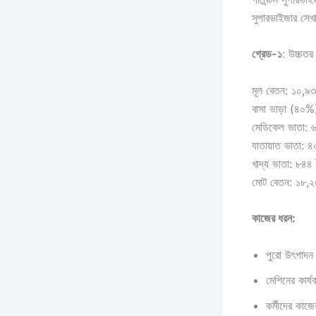
সুপারভাইজার সেখ
গ্রেড-১
: উচ্চতর
মূল বেতন: ১০,৯৩
বাসা ভাড়া (৪০%
মেডিকেল ভাতা: 
যাতায়াত ভাতা: ৪
খাদ্য ভাতা: ৮৪৪ 
মোট বেতন: ১৮,২
কাজের ধরন:
পুরো উৎপাদন 
মেশিনের কার্য
কর্মীদের কাজে