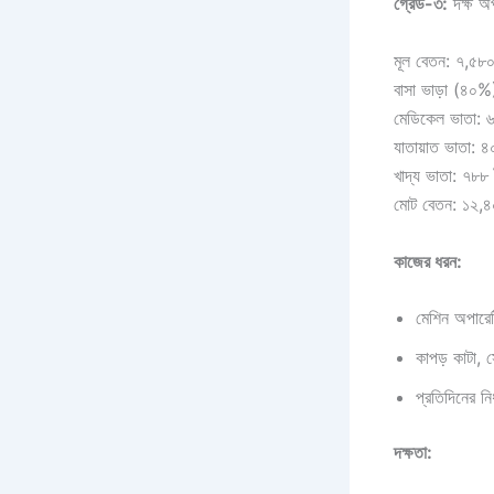
গ্রেড-৩:
দক্ষ অ
মূল বেতন: ৭,৫৮০
বাসা ভাড়া (৪০%
মেডিকেল ভাতা: 
যাতায়াত ভাতা: ৪
খাদ্য ভাতা: ৭৮৮ 
মোট বেতন: ১২,৪
কাজের ধরন:
মেশিন অপারে
কাপড় কাটা, 
প্রতিদিনের নি
দক্ষতা: