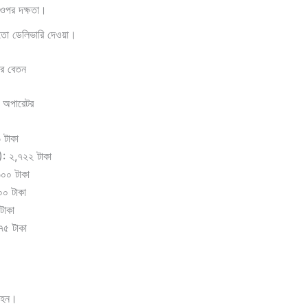
ের ওপর দক্ষতা।
তো ডেলিভারি দেওয়া।
ের বেতন
 অপারেটর
 টাকা
): ২,৭২২ টাকা
৬০০ টাকা
০০ টাকা
টাকা
৭৫ টাকা
িবহন।