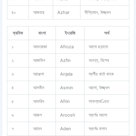
৪০
আজহার
Azhar
দীপ্তিমান, উজ্জ্বল
ক্রমিক
বাংলা
ইংরেজি
অর্থ
১
আফরোজা
Afroza
আলো ছড়ানো
২
আজফিন
Azfin
অনন্য, বিশেষ
৩
আঞ্জেলা
Anjela
স্বর্গীয় বার্তা বাহক
৪
আসমীন
Asmin
আলো, উজ্জ্বল
৫
আফরিন
Afrin
সাফল্যমণ্ডিত
৬
আরুশ
Aroosh
স্বর্গের আলো
৭
আদেন
Aden
স্বর্গের বাগান