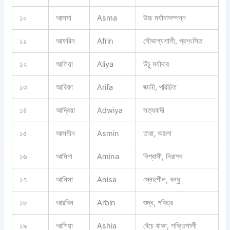
১০
আসমা
Asma
উচ্চ মর্যাদাসম্পন্ন
১১
আফরিন
Afrin
সৌভাগ্যশালী, প্রশংসিত
১২
আলিয়া
Aliya
উঁচু মর্যাদার
১৩
আরিফা
Arifa
জ্ঞানী, পরিচিত
১৪
আদ্বিয়া
Adwiya
সত্যবাদী
১৫
আসমীন
Asmin
তারা, আলো
১৬
আমিনা
Amina
বিশ্বাসী, নিরাপদ
১৭
আনিসা
Anisa
স্নেহশীল, বন্ধু
১৮
আরবিন
Arbin
শুদ্ধ, পবিত্র
১৯
আশিয়া
Ashia
বেঁচে থাকা, শক্তিশালী