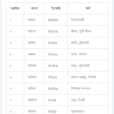
ক্রমিক
বাংলা
ইংরেজি
অর্থ
১
আবিদা
Abida
ইবাদতকারী
২
আইশা
Aisha
জীবন, সুখী জীবন
৩
আরিবা
Ariba
জ্ঞানী, বুদ্ধিমতী
৪
আরুজ
Arooj
আশা, কামনা
৫
আনিকা
Anika
ভদ্র, সৌন্দর্যময়ী
৬
আফিয়া
Afiya
ভালো স্বাস্থ্য, নির্দোষ
৭
আদিবা
Adiba
শিষ্টাচার সম্পন্ন
৮
আসিলা
Asila
নম্র, বিনয়ী
৯
আদিলা
Adila
ন্যায়পরায়ণ