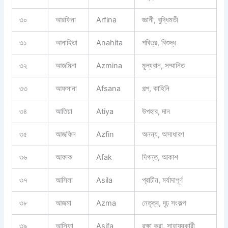
৩০
আরফিনা
Arfina
জ্ঞানী, বুদ্ধিমতী
৩১
আনাহিতা
Anahita
পবিত্র, বিশুদ্ধ
৩২
আজমিনা
Azmina
মূল্যবান, সম্মানিত
৩৩
আফসানা
Afsana
গল্প, কাহিনি
৩৪
আতিয়া
Atiya
উপহার, দান
৩৫
আজফিন
Azfin
অনন্য, অসাধারণ
৩৬
আফাক
Afak
দিগন্ত, আকাশ
৩৭
আসিলা
Asila
প্রাচীন, মর্যাদাপূর্ণ
৩৮
আজমা
Azma
নেতৃত্ব, দৃঢ় সংকল্প
৩৯
আসিফা
Asifa
রক্ষা করা, সাহায্যকারী