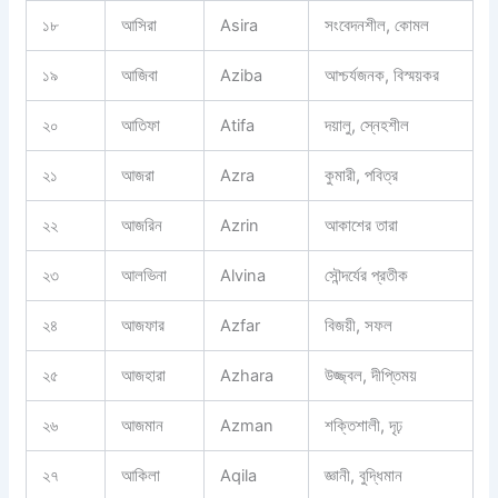
১৮
আসিরা
Asira
সংবেদনশীল, কোমল
১৯
আজিবা
Aziba
আশ্চর্যজনক, বিস্ময়কর
২০
আতিফা
Atifa
দয়ালু, স্নেহশীল
২১
আজরা
Azra
কুমারী, পবিত্র
২২
আজরিন
Azrin
আকাশের তারা
২৩
আলভিনা
Alvina
সৌন্দর্যের প্রতীক
২৪
আজফার
Azfar
বিজয়ী, সফল
২৫
আজহারা
Azhara
উজ্জ্বল, দীপ্তিময়
২৬
আজমান
Azman
শক্তিশালী, দৃঢ়
২৭
আকিলা
Aqila
জ্ঞানী, বুদ্ধিমান