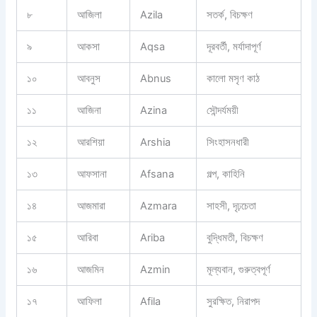
৮
আজিলা
Azila
সতর্ক, বিচক্ষণ
৯
আকসা
Aqsa
দূরবর্তী, মর্যাদাপূর্ণ
১০
আবনুস
Abnus
কালো মসৃণ কাঠ
১১
আজিনা
Azina
সৌন্দর্যময়ী
১২
আরশিয়া
Arshia
সিংহাসনধারী
১৩
আফসানা
Afsana
গল্প, কাহিনি
১৪
আজমারা
Azmara
সাহসী, দৃঢ়চেতা
১৫
আরিবা
Ariba
বুদ্ধিমতী, বিচক্ষণ
১৬
আজমিন
Azmin
মূল্যবান, গুরুত্বপূর্ণ
১৭
আফিলা
Afila
সুরক্ষিত, নিরাপদ