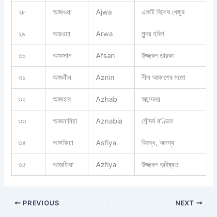
২৮
আজওয়া
Ajwa
একটি বিশেষ খেজুর
২৯
আরওয়া
Arwa
সুন্দর হরিণ
৩০
আফসান
Afsan
উজ্জ্বল তারকা
৩১
আজনীন
Aznin
নীল আকাশের মতো
৩২
আজহাব
Azhab
আনন্দময়
৩৩
আজনাবিয়া
Aznabia
সৌন্দর্য মণ্ডিত
৩৪
আসফিয়া
Asfiya
বিশুদ্ধ, অনন্য
৩৫
আজফিয়া
Azfiya
উজ্জ্বল ভবিষ্যত
PREVIOUS
NEXT