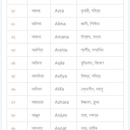
২০
আজরা
Azra
কুমারী, পবিত্র
২১
আলিমা
Alima
জ্ঞানী, শিক্ষিত
২২
আমানা
Amana
বিশ্বাস, সততা
২৩
আরশিয়া
Arshia
স্বর্গীয়, সম্মানিত
২৪
আকিলা
Aqila
বুদ্ধিমান, বিচক্ষণ
২৫
আসফিয়া
Asfiya
বিশুদ্ধ, পবিত্র
২৬
আতিফা
Atifa
স্নেহশীল, দয়ালু
২৭
আজহারা
Azhara
উজ্জ্বল, সুন্দর
২৮
আঞ্জুম
Anjum
তারা, নক্ষত্র
২৯
আসনাত
Asnat
নম্র, ধার্মিক