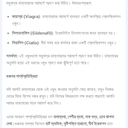
শুধুমাত্র ডাক্তারদের পরামর্শে গ্রহণ করা উচিত। উদাহরণস্বরূপ:
ভায়াগ্রা (Viagra)
: ডাক্তারদের পরামর্শে ব্যবহৃত একটি জনপ্রিয় প্রেসক্রিপশন
ওষুধ।
সিলডেনাফিল (Sildenafil)
: ইরেকটাইল ডিসফাংশনের জন্য ব্যবহৃত হয়।
সিয়ালিস (Cialis)
: দীর্ঘ সময় ধরে কার্যকর থাকা একটি প্রেসক্রিপশন ওষুধ।
সতর্কতা:
এই ওষুধগুলো শুধুমাত্র ডাক্তারদের পরামর্শে গ্রহণ করা উচিত। ডাক্তারের
অনুমতি ছাড়া এই ধরনের ওষুধ গ্রহণ করা ঝুঁকিপূর্ণ হতে পারে।
গুরুতর পার্শ্বপ্রতিক্রিয়া
যদি আপনি ডাক্তারের থেকে এই ওষুধ খাওয়ার অনুমতি পেয়ে থাকেন, তবুও নিজের
দেহের দিকে বিশেষ নজর রাখুন। যদি নিম্মের বিষয়গুলো লক্ষ করতে পারলেই আপনি
আবার ডাক্তারের সাথে পরামর্শ করে নিন।
এদের সাধারণ পার্শ্বপ্রতিক্রিয়া হল
মাথাব্যথা, পেশীর ব্যথা, নাক বন্ধ, চোখ ঝাপসা
দেখা
।গুরুতর সমস্যা হিসেবে
হার্ট অ্যাটাক, দৃষ্টিশক্তি হারানো, দীর্ঘ ইরেকশন
হতে