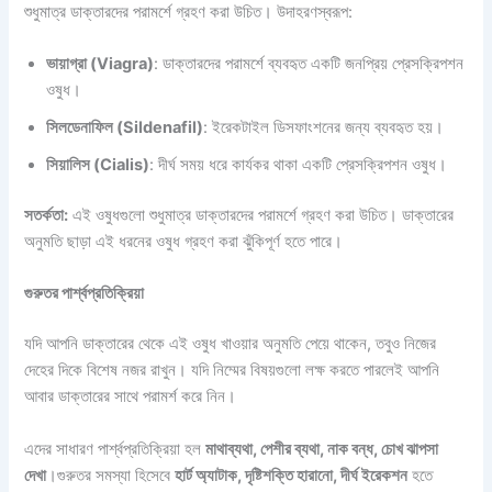
শুধুমাত্র ডাক্তারদের পরামর্শে গ্রহণ করা উচিত। উদাহরণস্বরূপ:
ভায়াগ্রা (Viagra)
: ডাক্তারদের পরামর্শে ব্যবহৃত একটি জনপ্রিয় প্রেসক্রিপশন
ওষুধ।
সিলডেনাফিল (Sildenafil)
: ইরেকটাইল ডিসফাংশনের জন্য ব্যবহৃত হয়।
সিয়ালিস (Cialis)
: দীর্ঘ সময় ধরে কার্যকর থাকা একটি প্রেসক্রিপশন ওষুধ।
সতর্কতা:
এই ওষুধগুলো শুধুমাত্র ডাক্তারদের পরামর্শে গ্রহণ করা উচিত। ডাক্তারের
অনুমতি ছাড়া এই ধরনের ওষুধ গ্রহণ করা ঝুঁকিপূর্ণ হতে পারে।
গুরুতর পার্শ্বপ্রতিক্রিয়া
যদি আপনি ডাক্তারের থেকে এই ওষুধ খাওয়ার অনুমতি পেয়ে থাকেন, তবুও নিজের
দেহের দিকে বিশেষ নজর রাখুন। যদি নিম্মের বিষয়গুলো লক্ষ করতে পারলেই আপনি
আবার ডাক্তারের সাথে পরামর্শ করে নিন।
এদের সাধারণ পার্শ্বপ্রতিক্রিয়া হল
মাথাব্যথা, পেশীর ব্যথা, নাক বন্ধ, চোখ ঝাপসা
দেখা
।গুরুতর সমস্যা হিসেবে
হার্ট অ্যাটাক, দৃষ্টিশক্তি হারানো, দীর্ঘ ইরেকশন
হতে