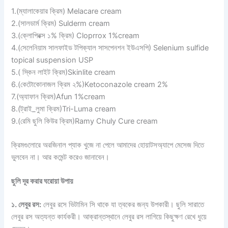
1.(ম্যালাকেয়ার ক্রিম) Melacare cream
2.(সালডার্ম ক্রিম) Sulderm cream
3.(ক্লোপিরক্স ১% ক্রিম) Cloprrox 1%cream
4.(সেলেনিয়াম সালফাইড টপিক্যাল সাসপেনশন ইউএসপি) Selenium sulfide
topical suspension USP
5.( স্কিন লাইট ক্রিম)Skinlite cream
6.(কেটোকোনাজল ক্রিম ২%)Ketoconazole cream 2%
7.(অ্যাফান ক্রিম)Afun 1%cream
8.(ট্রাই_লুমা ক্রিম)Tri-Luma cream
9.(রেমি ছুলি কিউর ক্রিম)Ramy Chuly Cure cream
ক্রিমগুলোরে অরজিনাল প্যাক খুজে না পেলে আমাদের হোয়াটসঅ্যাপে মেসেজ দিতে
ভুলবেন না। আর কমেন্ট করেও জানাবেন।
ছুলি দূর করার ঘরোয়া উপায়
১. লেবুর রস:
লেবুর রসে ভিটামিন সি থাকে যা ত্বকের জন্য উপকারী। ছুলি সারাতে
লেবুর রস অত্যন্ত কার্যকরী। আক্রান্তস্থানে লেবুর রস লাগিয়ে কিছুক্ষণ রেখে ধুয়ে