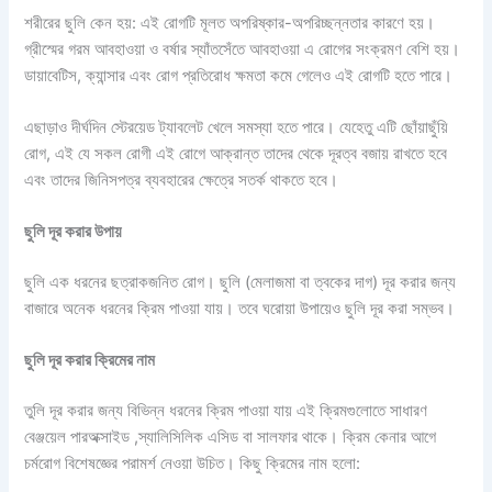
শরীরের ছুলি কেন হয়: এই রোগটি মূলত অপরিষ্কার-অপরিচ্ছন্নতার কারণে হয়।
গ্রীস্মের গরম আবহাওয়া ও বর্ষার স্যাঁতসেঁতে আবহাওয়া এ রোগের সংক্রমণ বেশি হয়।
ডায়াবেটিস, ক্যান্সার এবং রোগ প্রতিরোধ ক্ষমতা কমে গেলেও এই রোগটি হতে পারে।
এছাড়াও দীর্ঘদিন স্টেরয়েড ট্যাবলেট খেলে সমস্যা হতে পারে। যেহেতু এটি ছোঁয়াছুঁয়ি
রোগ, এই যে সকল রোগী এই রোগে আক্রান্ত তাদের থেকে দূরত্ব বজায় রাখতে হবে
এবং তাদের জিনিসপত্র ব্যবহারের ক্ষেত্রে সতর্ক থাকতে হবে।
ছুলি দূর করার উপায়
ছুলি এক ধরনের ছত্রাকজনিত রোগ। ছুলি (মেলাজমা বা ত্বকের দাগ) দূর করার জন্য
বাজারে অনেক ধরনের ক্রিম পাওয়া যায়। তবে ঘরোয়া উপায়েও ছুলি দূর করা সম্ভব।
ছুলি দূর করার ক্রিমের নাম
তুলি দূর করার জন্য বিভিন্ন ধরনের ক্রিম পাওয়া যায় এই ক্রিমগুলোতে সাধারণ
বেঞ্জয়েল পারঅক্সাইড ,স্যালিসিলিক এসিড বা সালফার থাকে। ক্রিম কেনার আগে
চর্মরোগ বিশেষজ্ঞের পরামর্শ নেওয়া উচিত। কিছু ক্রিমের নাম হলো: