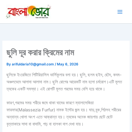
Skip
to
content
ছুলি দূর করার ক্রিমের নাম
By
arifuldaria10@gmail.com
/
May 6, 2026
ছুলিকে ইংরেজিতে পিটিরিয়াসিস ভার্সিকুলার বলা হয়। ছুলি, ছলম ছইদ, ছৌদ, কদম-
অঞ্চলভেদে আলাদা আলাদা নাম। ছুলি রোগের আরেকটি নাম হলো চর্মরোগ।এটি মূলত
ত্বকের একটি সমস্যা। এই রোগটি মূলত গরমের সময় বেশি হয়ে থাকে।
কারণ,গরমের সময় শরীরে জমে থাকা ঘামের কারণে ম্যালাসেজিয়া
ফারফার(Malassezia Furfur) নামক ইস্টের জন্ম হয়। ঘাড়,বুক,পিঠসহ শরীরের
অন্যান্য খোলা অংশ এতে আক্রান্ত হয়। ত্বকের অনেক জায়গায় ছোট ছোট
বৃত্তাকারে সাদা বা বাদামি, গাঢ় বা হালকা দাগ দেখা যায়।