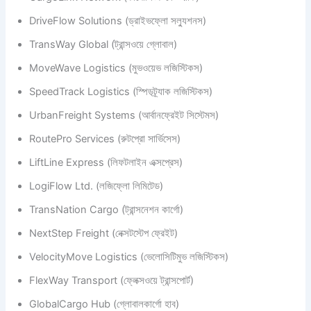
DriveFlow Solutions (ড্রাইভফ্লো সল্যুশনস)
TransWay Global (ট্রান্সওয়ে গ্লোবাল)
MoveWave Logistics (মুভওয়েভ লজিস্টিকস)
SpeedTrack Logistics (স্পিডট্র্যাক লজিস্টিকস)
UrbanFreight Systems (আর্বানফ্রেইট সিস্টেমস)
RoutePro Services (রুটপ্রো সার্ভিসেস)
LiftLine Express (লিফটলাইন এক্সপ্রেস)
LogiFlow Ltd. (লজিফ্লো লিমিটেড)
TransNation Cargo (ট্রান্সনেশন কার্গো)
NextStep Freight (নেক্সটস্টেপ ফ্রেইট)
VelocityMove Logistics (ভেলোসিটিমুভ লজিস্টিকস)
FlexWay Transport (ফ্লেক্সওয়ে ট্রান্সপোর্ট)
GlobalCargo Hub (গ্লোবালকার্গো হাব)