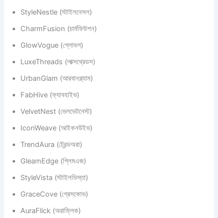
StyleNestle (স্টাইলনেসল)
CharmFusion (চার্মফিউশন)
GlowVogue (গ্লোভগ)
LuxeThreads (লাক্সথ্রেডস)
UrbanGlam (আরবানগ্ল্যাম)
FabHive (ফ্যাবহাইভ)
VelvetNest (ভেলভেটনেস্ট)
IconWeave (আইকনউইভ)
TrendAura (ট্রেন্ডঅরা)
GleamEdge (গ্লিমএজ)
StyleVista (স্টাইলভিস্তা)
GraceCove (গ্রেসকোভ)
AuraFlick (অরাফ্লিক)