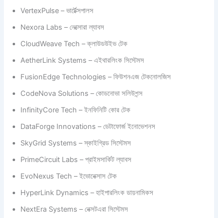
VertexPulse – ভার্টেক্সপালস
Nexora Labs – নেক্সোরা ল্যাবস
CloudWeave Tech – ক্লাউডউইভ টেক
AetherLink Systems – এইথারলিংক সিস্টেমস
FusionEdge Technologies – ফিউশনএজ টেকনোলজিস
CodeNova Solutions – কোডনোভা সলিউশন্স
InfinityCore Tech – ইনফিনিটি কোর টেক
DataForge Innovations – ডেটাফোর্জ ইনোভেশনস
SkyGrid Systems – স্কাইগ্রিড সিস্টেমস
PrimeCircuit Labs – প্রাইমসার্কিট ল্যাবস
EvoNexus Tech – ইভোনেক্সাস টেক
HyperLink Dynamics – হাইপারলিংক ডায়নামিকস
NextEra Systems – নেক্সটএরা সিস্টেমস