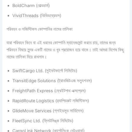
BoldCharm (বোল্ডচার্ম)
VividThreads (ভিভিডথ্রেডস)
পরিবহন ও লজিস্টিকস কোম্পানির নামের তালিকা
যারা পরিবহন কিনে বা এই ধরনের কোম্পানি ম্যানেজমেন্ট করতে চায়, তাদের জন্য
পরিবহন বিষয়ে সুন্দর একটি নামের ও খুব প্রয়োজন হয়ে থাকে। তাই আমরা বিশেষ কিছু
নামের তালিকা দিয়ে রাখলাম।
SwiftCargo Ltd. (সুইফটকার্গো লিমিটেড)
TransitEdge Solutions (ট্রানজিটএজ সল্যুশনস)
FreightPath Express (ফ্রেইটপাথ এক্সপ্রেস)
RapidRoute Logistics (র‌্যাপিডরুট লজিস্টিকস)
GlideMove Services (গ্লাইডমুভ সার্ভিসেস)
FleetSync Ltd. (ফ্লিটসিঙ্ক লিমিটেড)
CargoLink Network (কার্গোলিংক নেটওয়ার্ক)