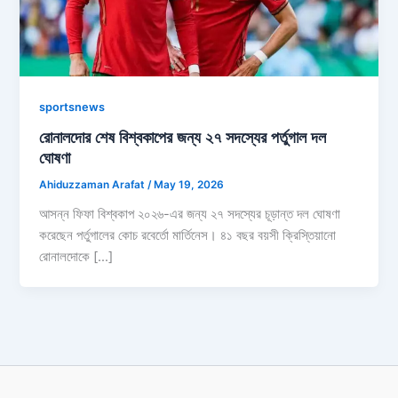
sportsnews
রোনালদোর শেষ বিশ্বকাপের জন্য ২৭ সদস্যের পর্তুগাল দল
ঘোষণা
Ahiduzzaman Arafat
/
May 19, 2026
আসন্ন ফিফা বিশ্বকাপ ২০২৬-এর জন্য ২৭ সদস্যের চূড়ান্ত দল ঘোষণা
করেছেন পর্তুগালের কোচ রবের্তো মার্তিনেস। ৪১ বছর বয়সী ক্রিস্তিয়ানো
রোনালদোকে […]